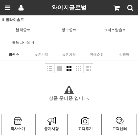
와이지글로벌
히말라야솔트
블랙쏠트
핑크쏠트
크리스탈솔트
쏠트그라인더
최신순
낮은가격
높은가격
판매순위
상품명
상품 준비중 입니다.
회사소개
공지사항
고객후기
고객센터