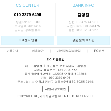
CS CENTER
BANK INFO
ㅡ
ㅡ
010-3379-6496
김영걸
평일 09:30~18:00
신한 110-475-447331
토요일 09:30~14:00
국민 914801-01-344175
일요일, 공휴일 휴무
농협 1088-12-047052
고객센터 연결
상품 문의 게시판
이용안내
이용약관
개인정보처리방침
PC버전
와이지글로벌
대표 : 김영걸 ㅣ 개인정보 보호 책임자 : 김영걸
사업자 등록번호 : 134-20-87462
통신판매업신고번호 : 제2025-수원권선-1389호
전화 : 010-3379-6496
주소 : 경기도 수원시 권선구 평동로9번길 59, 802동 214호
사업자정보확인
COPYRIGHT(C)와이지글로벌 ALL RIGHTS RESERVED.